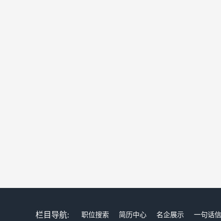
栏目导航:
职位搜索
简历中心
名企展示
一句话