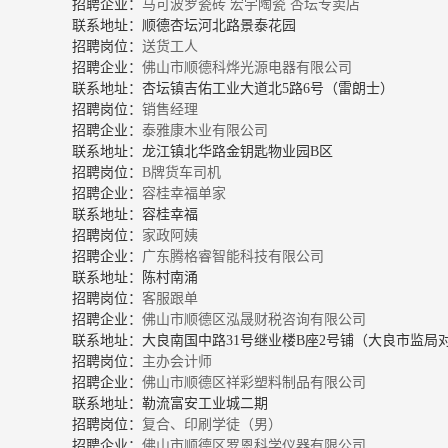
招聘企业：
马可波罗瓷砖 宏宇陶瓷 杏坛专卖店
联系地址：顺德杏坛河北路景泰花园
招聘岗位：
送货工人
招聘企业：
佛山市顺德科烨光源电器有限公司
联系地址：杏坛镇吉佑工业大道北5路6号（雷朗士）
招聘岗位：
销售经理
招聘企业：
泰雅康木业有限公司
联系地址：龙江镇北华路金钥匙物业园B区
招聘岗位：
B牌货车司机
招聘企业：
容桂幸福单家
联系地址：容桂幸福
招聘岗位：
家政阿姨
招聘企业：
广东腾格睿智能科技有限公司
联系地址：陈村南涌
招聘岗位：
客服跟单
招聘企业：
佛山市顺德区泓晟财税咨询有限公司
联系地址：大良南国中路31号继业楼B座2号铺（大良市监局
招聘岗位：
主办会计师
招聘企业：
佛山市顺德区祥彩塑料制品有限公司
联系地址：勒流富安工业城二期
招聘岗位：
复合、印刷学徒（男）
招聘企业：
佛山市顺德区罗恩科学仪器有限公司