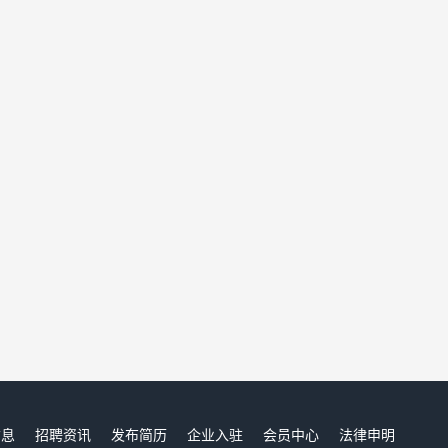
信息
招聘资讯
发布简历
企业入驻
会员中心
法律申明