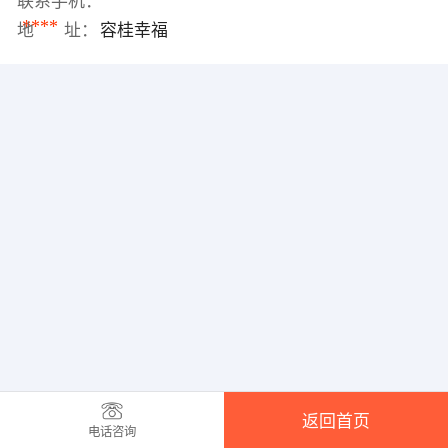
联系手机：
****
地 址：
容桂幸福
返回首页
电话咨询