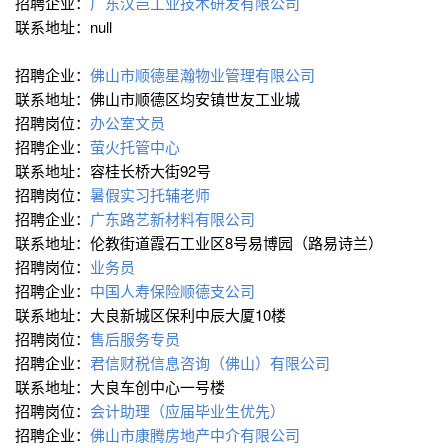
招聘企业：
广东汉岂工业技术研发有限公司
联系地址：null
招聘企业：
佛山市顺德星瀚物业管理有限公司
联系地址：佛山市顺德区均安镇世友工业城
招聘岗位：
办公室文员
招聘企业：
萤火托管中心
联系地址：容桂长桥大街92号
招聘岗位：
暑假实习托辅老师
招聘企业：
广东路艺新材料有限公司
联系地址：伦教街道霞石工业区8号易博园（路易诗兰）
招聘岗位：
业务员
招聘企业：
中国人寿保险顺德支公司
联系地址：大良新城区保利中辰大厦10楼
招聘岗位：
售后服务专员
招聘企业：
君信财税信息咨询（佛山）有限公司
联系地址：大良车创中心一号楼
招聘岗位：
会计助理（应届毕业生优先）
招聘企业：
佛山市康腾房地产中介有限公司