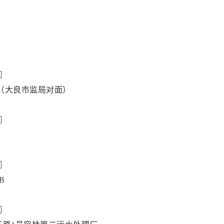
司
铺（大良市监局对面）
司
司
B
司