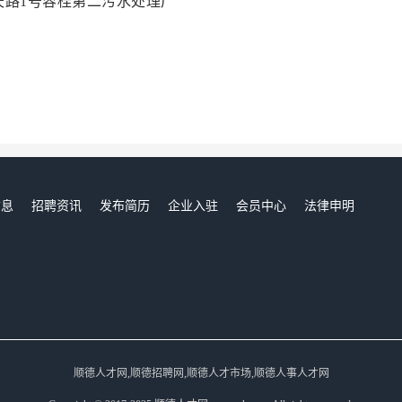
天路1号容桂第二污水处理厂
信息
招聘资讯
发布简历
企业入驻
会员中心
法律申明
们
顺德人才网,顺德招聘网,顺德人才市场,顺德人事人才网