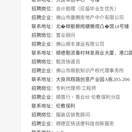
招聘岗位：
会计助理（应届毕业生优先）
招聘企业：
佛山市康腾房地产中介有限公司
联系地址：北�蛘蛎赖拇蟮懒煜凸�馆14号铺
招聘岗位：
置业顾问
招聘企业：
佛山顺丰速运有限公司
联系地址：顺德勒流番村林发商业大厦、港口
招聘岗位：
勒流快递员
招聘企业：
佛山市顺航知识产权代理事务所
联系地址：大良凤翔路创意产业园A栋205-206
招聘岗位：
专利代理师/工程师
招聘企业：
顺莨行・香云纱 伦教保利分店
联系地址：伦教保利
招聘岗位：
服装店销售顾问
招聘企业：
顺德区快送便科技创新服务