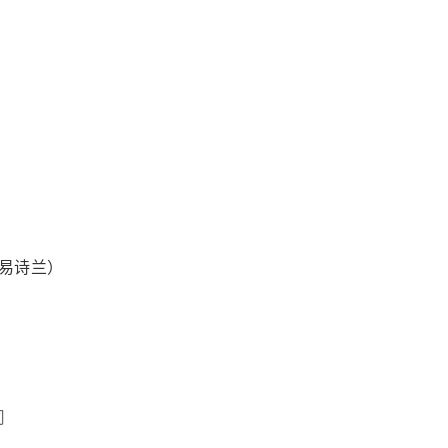
易诗兰）
司